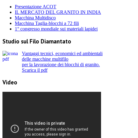
Presentazione ACOT
IL MERCATO DEL GRANITO IN INDIA
Macchina Multidisco
Macchina Taglia-blocchi a 72 fili
1° congresso mondiale sui materiali lapidei
Studio sul Filo Diamantato
Vantaggi tecnici, economici ed ambientali
delle macchine multifilo
per la lavorazione dei blocchi di granito.
Scarica il pdf
Video