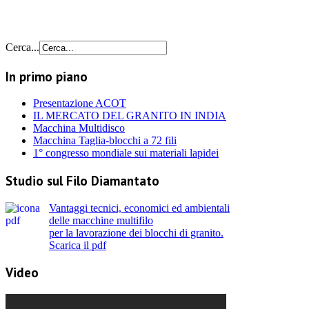
Cerca...
In primo piano
Presentazione ACOT
IL MERCATO DEL GRANITO IN INDIA
Macchina Multidisco
Macchina Taglia-blocchi a 72 fili
1° congresso mondiale sui materiali lapidei
Studio sul Filo Diamantato
Vantaggi tecnici, economici ed ambientali
delle macchine multifilo
per la lavorazione dei blocchi di granito.
Scarica il pdf
Video